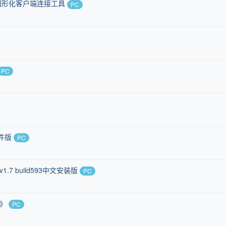
源的图形化客户端连接工具
PC
PC
文件版
PC
p v1.7 build593中文安装版
PC
0》
PC