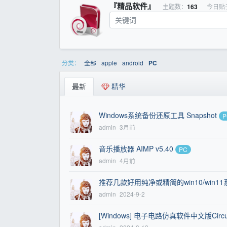
『精品软件』
主题数：
163
今日贴
分类：
全部
apple
android
PC
最新
精华
Windows系统备份还原工具 Snapshot
P
admin
3月前
音乐播放器 AIMP v5.40
PC
admin
4月前
推荐几款好用纯净或精简的win10/win11
admin
2024-9-2
[Windows] 电子电路仿真软件中文版Circui