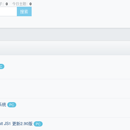
子：
0
今日主题：
0
搜索
C
系统
PC
t JS1 更新2.90版
PC