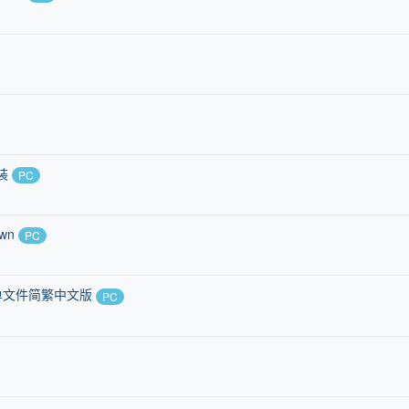
安装
PC
wn
PC
最新单文件简繁中文版
PC