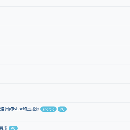
自用的tvbox和直播源
android
PC
免费版
PC