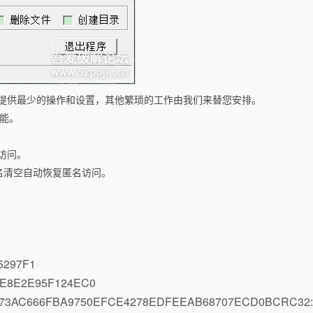
提供最少的操作和设置，其他繁琐的工作由我们来替您安排。
功能。
访问。
名清空自动恢复匿名访问。
5297F1
E8E2E95F124EC0
B73AC666FBA9750EFCE4278EDFEEAB68707ECD0B
CRC32: