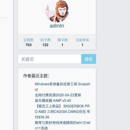
admin
主题数
帖子数
精华数
注册排名
703
122
1
1
搜索
作者最近主题：
Windows系统备份还原工具 Snapsh
ot
全网付费资源2026-04-23更新
音乐播放器 AIMP v5.40
【搬瓦工上新品】 BIGGERBOX PR
O AMD 三网CN2GIA CMIN2优化 年
付$36.36
推荐几款好用纯净或精简的win10/wi
n11系统